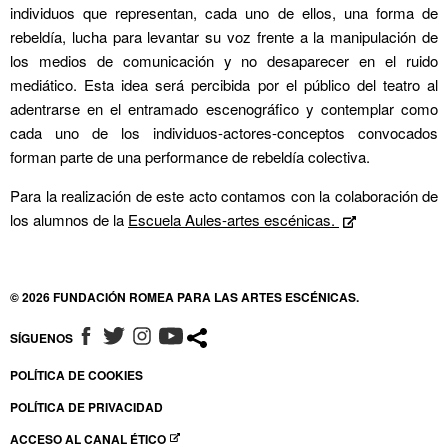
individuos que representan, cada uno de ellos, una forma de
rebeldía, lucha para levantar su voz frente a la manipulación de
los medios de comunicación y no desaparecer en el ruido
mediático. Esta idea será percibida por el público del teatro al
adentrarse en el entramado escenográfico y contemplar como
cada uno de los individuos-actores-conceptos convocados
forman parte de una performance de rebeldía colectiva.
Para la realización de este acto contamos con la colaboración de
los alumnos de la
Escuela Aules-artes escénicas.
Abre en nuev
IZZI КАЗИНО: КАК
© 2026 FUNDACIÓN ROMEA PARA LAS ARTES ESCÉNICAS.
СТАТЬ VIP-ИГРОКОМ
SÍGUENOS
ABRE EN NUEVA VENTANA
ABRE EN NUEVA VENTANA
ABRE EN NUEVA VENTANA
ABRE EN NUEVA VENTANA
ДЛЯ РОССИЙСКИХ
POLÍTICA DE COOKIES
POLÍTICA DE PRIVACIDAD
ЛЮБИТЕЛЕЙ
ACCESO AL CANAL ÉTICO