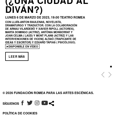
(¿UNA CIUDAD AL
DIVÁN?)
LUNES 6 DE MARZO DE 2023, 19:00
TEATRO ROMEA
CON LLUÍS-ANTON BAULENAS, NOVELISTA,
DRAMATURGO Y TRADUCTOR. CON LA COLABORACIÓN
DE ARNAU VILARDEBÒ Y XAVIER RIPOLL (ACTORES),
MARTA DOMINGO (ACTRIZ), ANTÒNIA MONSERRAT Y
JOAN CELMA ( LAÚD) Y MONT PLANS (ACTRIZ) Y LAS
INTERVENCIONES DE VICENÇ ALTAIÓ (TRAFICANTE DE
IDEAS Y ESCRITOR) Y EDUARD TÀPIAS ( PSICÓLOGO).
DISPONIBLE EN VÍDEO
LEER MÁS
© 2026 FUNDACIÓN ROMEA PARA LAS ARTES ESCÉNICAS.
SÍGUENOS
ABRE EN NUEVA VENTANA
ABRE EN NUEVA VENTANA
ABRE EN NUEVA VENTANA
ABRE EN NUEVA VENTANA
POLÍTICA DE COOKIES