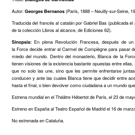
Autor:
Georges Bernanos
(París, 1888 – Neuilly-sur-Seine, 1
Traducida del francés al catalán por Gabriel Bas (publicada el 
de la colección Libros al alcance, de Ediciones 62).
Sinopsis:
En plena Revolución Francesa, después de un a
la
Force
decide entrar al Carmel de
Compiègne
para pasar de
miedo del mundo. Dentro del monasterio, Blanca de la
Forc
tienen visiones de la existencia bastante opuestas entre ellas,
que no solo las une, sino que les permite enfrentarse junt
conducen y ante las cuales Blanca tiene que decidir entre ac
hasta el final, o bien devolver como ciudadana a un mundo que q
Estrena mundial en el Théâtre Hébertot de París, el 23 de may
Estreno en España al Teatro Español de Madrid el 16 de marz
No estrenada en Cataluña.