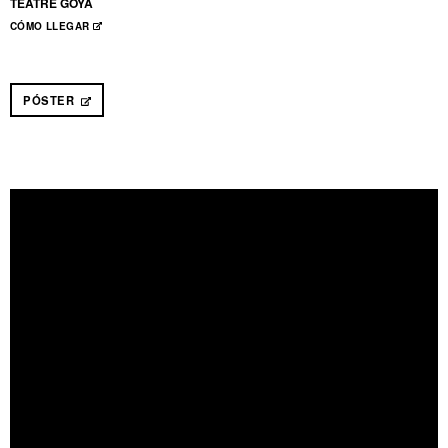
TEATRE GOYA
CÓMO LLEGAR
ABRE EN NUEVA VENTANA
PÓSTER
ABRE EN NUEVA VENTANA