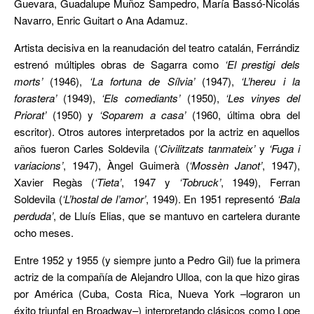
Guevara, Guadalupe Muñoz Sampedro, María Bassó-Nicolás
Navarro, Enric Guitart o Ana Adamuz.
Artista decisiva en la reanudación del teatro catalán, Ferrándiz
estrenó múltiples obras de Sagarra como
‘El prestigi dels
morts’
(1946),
‘La fortuna de Sílvia’
(1947),
‘L’hereu i la
forastera’
(1949),
‘Els comediants’
(1950),
‘Les vinyes del
Priorat’
(1950) y
‘Soparem a casa’
(1960, última obra del
escritor). Otros autores interpretados por la actriz en aquellos
años fueron Carles Soldevila (
‘Civilitzats tanmateix’
y
‘Fuga i
variacions’
, 1947), Àngel Guimerà (
‘Mossèn Janot’
, 1947),
Xavier Regàs (
‘Tieta’
, 1947 y
‘Tobruck’
, 1949), Ferran
Soldevila (
‘L’hostal de l’amor’
, 1949). En 1951 representó
‘Bala
perduda’
, de Lluís Elias, que se mantuvo en cartelera durante
ocho meses.
Entre 1952 y 1955 (y siempre junto a Pedro Gil) fue la primera
actriz de la compañía de Alejandro Ulloa, con la que hizo giras
por América (Cuba, Costa Rica, Nueva York –lograron un
éxito triunfal en Broadway–) interpretando clásicos como Lope