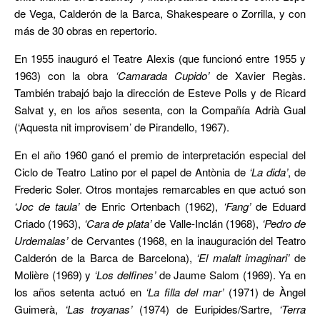
de Vega, Calderón de la Barca, Shakespeare o Zorrilla, y con
más de 30 obras en repertorio.
En 1955 inauguró el Teatre Alexis (que funcionó entre 1955 y
1963) con la obra
‘Camarada Cupido’
de Xavier Regàs.
También trabajó bajo la dirección de Esteve Polls y de Ricard
Salvat y, en los años sesenta, con la Compañía Adrià Gual
(‘Aquesta nit improvisem’ de Pirandello, 1967).
En el año 1960 ganó el premio de interpretación especial del
Ciclo de Teatro Latino por el papel de Antònia de
‘La dida’
, de
Frederic Soler. Otros montajes remarcables en que actuó son
‘Joc de taula’
de Enric Ortenbach (1962),
‘Fang’
de Eduard
Criado (1963),
‘Cara de plata’
de Valle-Inclán (1968),
‘Pedro de
Urdemalas’
de Cervantes (1968, en la inauguración del Teatro
Calderón de la Barca de Barcelona),
‘El malalt imaginari’
de
Molière (1969) y
‘Los delfines’
de Jaume Salom (1969). Ya en
los años setenta actuó en
‘La filla del mar’
(1971) de Àngel
Guimerà,
‘Las troyanas’
(1974) de Euripides/Sartre,
‘Terra