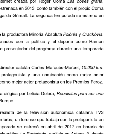
 Internet creada por Roger Coma
Les coses grans
,
 estrenada en 2013, contó también con el propio Coma
alida Grimalt. La segunda temporada se estrenó en
 la productora Minoria Absoluta
Polònia
y
Crackòvia
.
cionados con la política y el deporte como Ramon
e presentador del programa durante una temporada
 director catalán Carles Marquès-Marcet,
10.000 km
.
r protagonista y una nominación como mejor actor
como mejor actor protagonista en los Premios Feroz.
 dirigida por Leticia Dolera,
Requisitos para ser una
 Burque.
r realista de la televisión autonómica catalana TV3
mbrós, un forense que trabaja con la protagonista en
mporada se estrenó en abril de 2017 en horario de
iplomático
La Embajada
, emitido en Antena 3, donde