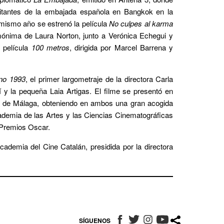
bitantes de la embajada española en Bangkok en la
mismo año se estrenó la película
No culpes al karma
mónima de Laura Norton, junto a Verónica Echegui y
 película
100 metros
, dirigida por Marcel Barrena y
no 1993
, el primer largometraje de la directora Carla
 y la pequeña Laia Artigas. El filme se presentó en
val de Málaga, obteniendo en ambos una gran acogida
Academia de las Artes y las Ciencias Cinematográficas
s Premios Oscar.
ademia del Cine Catalán, presidida por la directora
SÍGUENOS
ABRE EN NUEVA VENTANA
ABRE EN NUEVA VENTANA
ABRE EN NUEVA VENT
ABRE EN NUEVA 