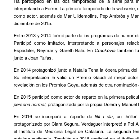
Ha participado en las dos temporadas de la serie para
interpretando a Ferrer. La primera temporada de la webserie,
como actor, además de Mar Ulldemolins, Pep Ambròs y Marg
diciembre de 2015.
Entre 2013 y 2014 formó parte de los programas de humor de
Participó como imitador, interpretando a personajes rela
Espadaler, Neymar y Gareth Bale. En
Crackòvia
también fu
junto a Joan Rufas.
En 2014 protagonizó junto a Natalia Tena la ópera prima del
Su interpretación le valió un Premio Gaudí al mejor acto
revelación en los Premios Goya, además de otra nominación 
En 2015 participó como actor de reparto en la primera película
persona normal
, protagonizada por la propia Dolera y Manuel
En 2016 se incorporó al reparto de
Nit i dia
, un thrille
protagonizado por Clara Segura. Verdaguer interpretó a Pol A
el Instituto de Medicina Legal de Cataluña. La segunda te
máxima audiencia. También en 2016 participó en el thriller d