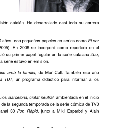
isión catalán. Ha desarrollado casi toda su carrera
0 años, con pequeños papeles en series como
El cor
005). En 2006 se incorporó como reportero en el
ió su primer papel regular en la serie catalana
Zoo
,
la serie estuvo en emisión.
ies amb la família
, de Mar Coll. También ese año
 la TDT
, un programa didáctico para informar a los
tulos
Barcelona, ciutat neutral
, ambientada en el inicio
e de la segunda temporada de la serie cómica de TV3
 canal 33
Pop Ràpid
, junto a Miki Esparbé y Alain