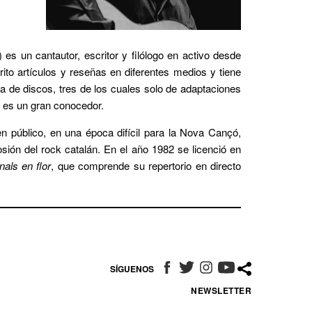
es un cantautor, escritor y filólogo en activo desde
ito artículos y reseñas en diferentes medios y tiene
 de discos, tres de los cuales solo de adaptaciones
n es un gran conocedor.
 público, en una época difícil para la Nova Cançó,
osión del rock catalán. En el año 1982 se licenció en
nals en flor
, que comprende su repertorio en directo
SÍGUENOS
ABRE EN NUEVA VENTANA
ABRE EN NUEVA VENTANA
ABRE EN NUEVA VENT
ABRE EN NUEVA 
NEWSLETTER