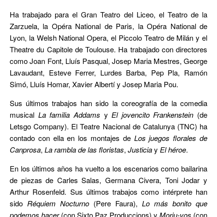
Ha trabajado para el Gran Teatro del Liceo, el Teatro de la
Zarzuela, la Opéra National de Paris, la Opéra National de
Lyon, la Welsh National Opera, el Piccolo Teatro de Milán y el
Theatre du Capitole de Toulouse. Ha trabajado con directores
como Joan Font, Lluís Pasqual, Josep Maria Mestres, George
Lavaudant, Esteve Ferrer, Lurdes Barba, Pep Pla, Ramón
Simó, Lluís Homar, Xavier Albertí y Josep Maria Pou.
Sus últimos trabajos han sido la coreografía de la comedia
musical
La f
amilia Addams
y
El jovencito Frankenstein
(de
Letsgo Company). El Teatre Nacional de Catalunya (TNC) ha
contado con ella en los montajes de
Los juegos florales de
Canprosa
,
La rambla de las floristas
,
Justicia
y
El héroe
.
En los últimos años ha vuelto a los escenarios como bailarina
de piezas de Carles Salas, Germana Civera, Toni Jodar y
Arthur Rosenfeld. Sus últimos trabajos como intérprete han
sido
Réquiem Nocturno
(Pere Faura),
Lo más bonito que
podemos hacer
(con Sixto Paz Produccions) y
Moriu-vos
(con