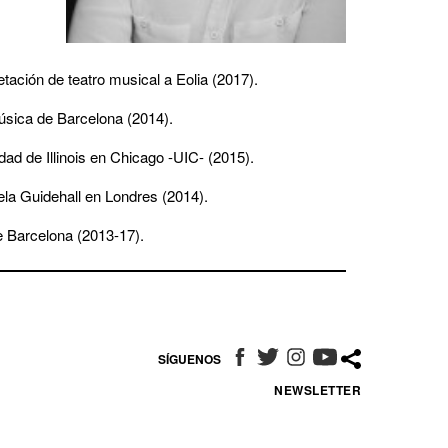
etación de teatro musical a Eolia (2017).
música de Barcelona (2014).
ad de Illinois en Chicago -UIC- (2015).
ela Guidehall en Londres (2014).
de Barcelona (2013-17).
SÍGUENOS
ABRE EN NUEVA VENTANA
ABRE EN NUEVA VENTANA
ABRE EN NUEVA VENT
ABRE EN NUEVA 
NEWSLETTER