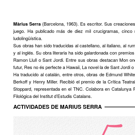
Màrius Serra
(Barcelona, 1963). Es escritor. Sus creaciones 
juego. Ha publicado más de diez mil crucigramas, cinco mi
ludolingüística.
Sus obras han sido traducidas al castellano, al italiano, al ru
y al inglés. Su obra literaria ha sido galardonada con premios
Ramon Llull o Sant Jordi. Entre sus obras destacan Mon oncl
futur, Res no és perfecte a Hawaii, La novel·la de Sant Jordi o 
Ha traducido al catalán, entre otros, obras de Edmund Whi
Berkoff y Henry Miller. Recibió el premio de la Crítica Teat
Stoppard, representada en el TNC. Colabora en Catalunya 
Filológica del Institut d’Estudis Catalans.
ACTIVIDADES DE MARIUS SERRA