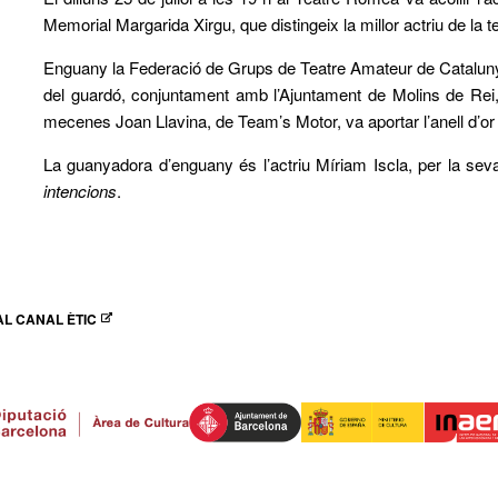
Memorial Margarida Xirgu, que distingeix la millor actriu de la 
Enguany la Federació de Grups de Teatre Amateur de Cataluny
del guardó, conjuntament amb l’Ajuntament de Molins de Rei, 
mecenes Joan Llavina, de Team’s Motor, va aportar l’anell d’or 
La guanyadora d’enguany és l’actriu Míriam Iscla, per la sev
intencions
.
L CANAL ÈTIC
N NUEVA VENTANA