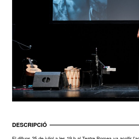
DESCRIPCIÓ
El dilluns 25 de juliol a les 19 h al Teatre Romea va acollir l’