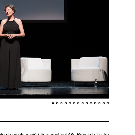
acte de proclamació i lliurament del
48è Premi de Teatre