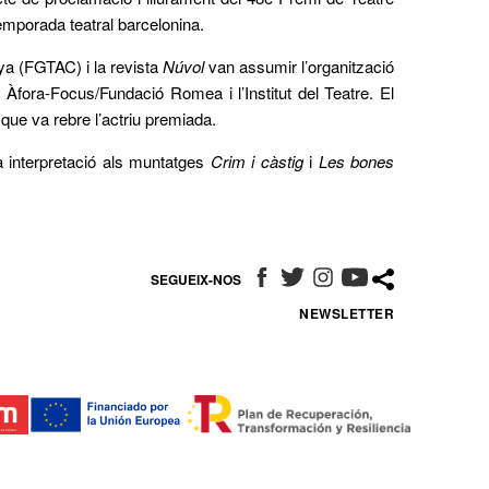
temporada teatral barcelonina.
a (FGTAC) i la revista
Núvol
van assumir l’organització
Àfora-Focus/Fundació Romea i l’Institut del Teatre. El
que va rebre l’actriu premiada.
a interpretació als muntatges
Crim i càstig
i
Les bones
SEGUEIX-NOS
ABRE EN NUEVA VENTANA
ABRE EN NUEVA VENTANA
ABRE EN NUEVA VENT
ABRE EN NUEVA 
NEWSLETTER