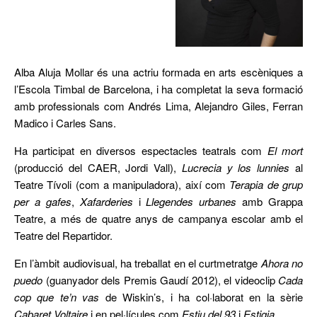
Alba Aluja Mollar és una actriu formada en arts escèniques a
l’Escola Timbal de Barcelona, i ha completat la seva formació
amb professionals com Andrés Lima, Alejandro Giles, Ferran
Madico i Carles Sans.
Ha participat en diversos espectacles teatrals com
El mort
(producció del CAER, Jordi Vall),
Lucrecia y los lunnies
al
Teatre Tívoli (com a manipuladora), així com
Terapia de grup
per a gafes
,
Xafarderies
i
Llegendes urbanes
amb Grappa
Teatre, a més de quatre anys de campanya escolar amb el
Teatre del Repartidor.
En l’àmbit audiovisual, ha treballat en el curtmetratge
Ahora no
puedo
(guanyador dels Premis Gaudí 2012), el videoclip
Cada
cop que te’n vas
de Wiskin’s, i ha col·laborat en la sèrie
Cabaret Voltaire
i en pel·lícules com
Estiu del 93
i
Estigia
.