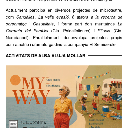
Actualment participa en diversos projectes de microteatre,
com
Sandàlies
,
La vella evasió
,
6 autors a la recerca de
personatge
i
Casualitats
, i forma part dels muntatges
La
Carmeta del Paral·lel
(Cia. Psicalíptiques) i
Rituals
(Cia.
Nemdacool). Paral·lelament, desenvolupa projectes propis
com a actriu i dramaturga dins la companyia El Semicercle.
ACTIVITATS DE ALBA ALUJA MOLLAR