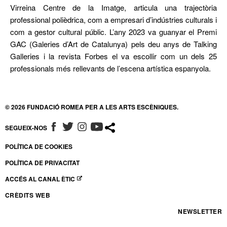
Virreina Centre de la Imatge, articula una trajectòria
professional polièdrica, com a empresari d’indústries culturals i
com a gestor cultural públic. L’any 2023 va guanyar el Premi
GAC (Galeries d’Art de Catalunya) pels deu anys de Talking
Galleries i la revista Forbes el va escollir com un dels 25
professionals més rellevants de l’escena artística espanyola.
© 2026 FUNDACIÓ ROMEA PER A LES ARTS ESCÈNIQUES.
SEGUEIX-NOS
ABRE EN NUEVA VENTANA
ABRE EN NUEVA VENTANA
ABRE EN NUEVA VENTANA
ABRE EN NUEVA VENTANA
POLÍTICA DE COOKIES
POLÍTICA DE PRIVACITAT
ACCÉS AL CANAL ÈTIC
ABRE EN NUEVA VENTANA
CRÈDITS WEB
NEWSLETTER