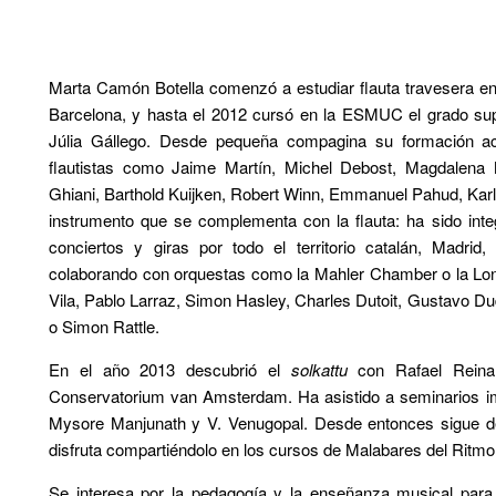
Marta Camón Botella comenzó a estudiar flauta travesera en 
Barcelona, y hasta el 2012 cursó en la ESMUC el grado supe
Júlia Gállego. Desde pequeña compagina su formación a
flautistas como Jaime Martín, Michel Debost, Magdalena M
Ghiani, Barthold Kuijken, Robert Winn, Emmanuel Pahud, Karl
instrumento que se complementa con la flauta: ha sido inte
conciertos y giras por todo el territorio catalán, Madrid,
colaborando con orquestas como la Mahler Chamber o la Lo
Vila, Pablo Larraz, Simon Hasley, Charles Dutoit, Gustavo D
o Simon Rattle.
En el año 2013 descubrió el
solkattu
con Rafael Reina
Conservatorium van Amsterdam. Ha asistido a seminarios im
Mysore Manjunath y V. Venugopal. Desde entonces sigue desc
disfruta compartiéndolo en los cursos de Malabares del Ritmo
Se interesa por la pedagogía y la enseñanza musical para 