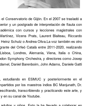
el Conservatorio de Gijón. En el 2007 se trasladó a
rior y un postgrado de interpretación de flauta con
cadémica con cursos y lecciones magistrales con
artínez, Vicens Prats, Laurent Blaiteau, Riccardo
 Heinz Schutz o Andrea Oliva.La voz también es otro
grante del Orfeó Català entre 2011-2020, realizando
 Lisboa, Londres, Alemania, Viena, Italia o China,
ndon Symphony Orchestra, y directores como Josep
udamel, Daniel Barenboim, John Adams, Daniele Gatti
, estudiando en ESMUC y posteriormente en el
partidos por los maestros indios BC Manjunath, Dr.
ifrando, transcribiendo y practicando este arte, y
 y en su canal de Youtube.
adultos y niños. Esto la ha llevado a colaborar en