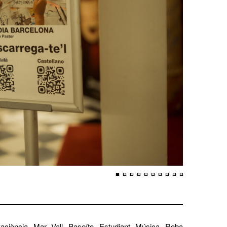
aciència, Mar, Vall, Paseíto, Estudiant, Música, Roba