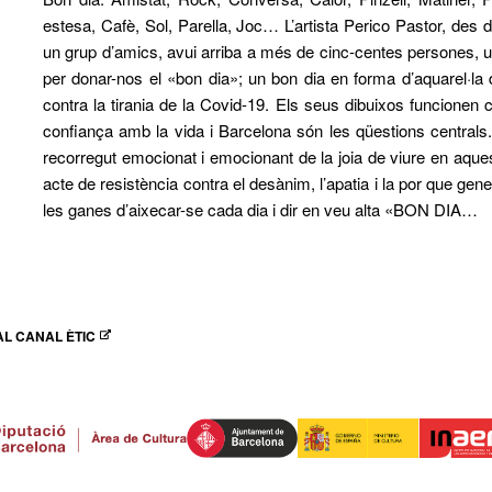
estesa, Cafè, Sol, Parella, Joc… L’artista Perico Pastor, de
un grup d’amics, avui arriba a més de cinc-centes persones, un
per donar-nos el «bon dia»; un bon dia en forma d’aquarel·la de
contra la tirania de la Covid-19. Els seus dibuixos funcionen 
confiança amb la vida i Barcelona són les qüestions central
recorregut emocionat i emocionant de la joia de viure en aque
acte de resistència contra el desànim, l’apatia i la por que gener
les ganes d’aixecar-se cada dia i dir en veu alta «BON DIA…
L CANAL ÈTIC
N NUEVA VENTANA