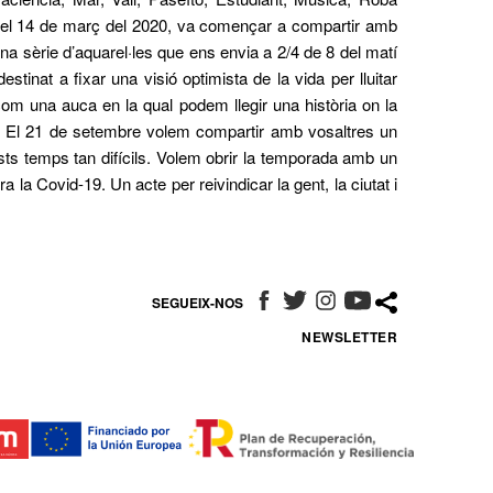
s del 14 de març del 2020, va començar a compartir amb
a sèrie d’aquarel·les que ens envia a 2/4 de 8 del matí
stinat a fixar una visió optimista de la vida per lluitar
com una auca en la qual podem llegir una història on la
s. El 21 de setembre volem compartir amb vosaltres un
sts temps tan difícils. Volem obrir la temporada amb un
a la Covid-19. Un acte per reivindicar la gent, la ciutat i
SEGUEIX-NOS
ABRE EN NUEVA VENTANA
ABRE EN NUEVA VENTANA
ABRE EN NUEVA VENT
ABRE EN NUEVA 
NEWSLETTER