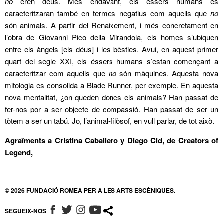
no
eren déus. Més endavant, els éssers humans es
caracteritzaran també en termes negatius com aquells que
no
són animals. A partir del Renaixement, i més concretament en
l’obra de Giovanni Pico della Mirandola, els homes s’ubiquen
entre els àngels [els déus] i les bèsties. Avui, en aquest primer
quart del segle XXI, els éssers humans s’estan començant a
caracteritzar com aquells que
no
són màquines. Aquesta nova
mitologia es consolida a Blade Runner, per exemple. En aquesta
nova mentalitat, ¿on queden doncs els animals? Han passat de
fer-nos por a ser objecte de compassió. Han passat de ser un
tòtem a ser un tabú. Jo, l’animal-filòsof, en vull parlar, de tot això.
Agraïments a Cristina Caballero y Diego Cid, de Creators of
Legend,
© 2026 FUNDACIÓ ROMEA PER A LES ARTS ESCÈNIQUES.
SEGUEIX-NOS
ABRE EN NUEVA VENTANA
ABRE EN NUEVA VENTANA
ABRE EN NUEVA VENTANA
ABRE EN NUEVA VENTANA