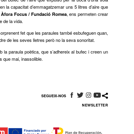
n la capacitat d’emmagatzemar uns 5 litres d’aire que
n
Àfora Focus / Fundació Romea
, ens permeten crear
e de la vida.
sorprenent fet que les paraules també esbufeguen quan,
dre de les seves lletres però no la seva sonoritat.
la paraula poètica, que s’adhereix al bufec i creen un
s que mai, inassolible.
SEGUEIX-NOS
ABRE EN NUEVA VENTANA
ABRE EN NUEVA VENTANA
ABRE EN NUEVA VENT
ABRE EN NUEVA 
NEWSLETTER