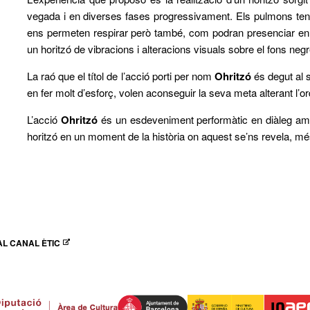
vegada i en diverses fases progressivament. Els pulmons tene
ens permeten respirar però també, com podran presenciar e
un horitzó de vibracions i alteracions visuals sobre el fons negr
La raó que el títol de l’acció porti per nom
Ohritzó
és degut al 
en fer molt d’esforç, volen aconseguir la seva meta alterant l’or
L’acció
Ohritzó
és un esdeveniment performàtic en diàleg amb 
horitzó en un moment de la història on aquest se’ns revela, mé
L CANAL ÈTIC
N NUEVA VENTANA