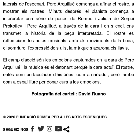
laterals de l’escenari. Pere Arquillué comença a afinar el rostre, a
mostrar els rostres. Minuts després, el pianista comença a
interpretar una sèrie de peces de Romeo i Julieta de Sergei
Prokofiev i Pere Arquillué, a través de la cara i en silenci, ens
transmet la història de la peça interpretada. El rostre es
reflecteixen les notes musicals, amb els moviments de la boca,
el somriure, l’expressió dels ulls, la mà que s’acarona els llavis.
El camp d’acció són les emocions capturades en la cara de Pere
Arquillué i la música és el detonant perquè la cara actuï. El rostre,
entès com un fabulador d’històries, com a narrador, però també
com a espai lliure per donar curs a les emocions.
Fotografia del cartell: David Ruano
© 2026 FUNDACIÓ ROMEA PER A LES ARTS ESCÈNIQUES.
SEGUEIX-NOS
ABRE EN NUEVA VENTANA
ABRE EN NUEVA VENTANA
ABRE EN NUEVA VENTANA
ABRE EN NUEVA VENTANA