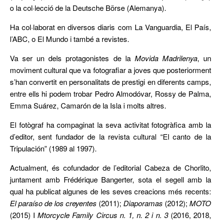
o la col·lecció de la Deutsche Börse (Alemanya).
Ha col·laborat en diversos diaris com La Vanguardia, El País,
l’ABC, o El Mundo i també a revistes.
Va ser un dels protagonistes de la
Movida Madrilenya
, un
moviment cultural que va fotografiar a joves que posteriorment
s’han convertit en personalitats de prestigi en diferents camps,
entre ells hi podem trobar Pedro Almodóvar, Rossy de Palma,
Emma Suárez, Camarón de la Isla i molts altres.
El fotògraf ha compaginat la seva activitat fotogràfica amb la
d’editor, sent fundador de la revista cultural “El canto de la
Tripulación” (1989 al 1997).
Actualment, és cofundador de l’editorial Cabeza de Chorlito,
juntament amb Frédérique Bangerter, sota el segell amb la
qual ha publicat algunes de les seves creacions més recents:
El paraíso de los creyentes
(2011);
Diaporamas
(2012);
MOTO
(2015) I
Mtorcycle Family Circus n. 1, n. 2 i n. 3
(2016, 2018,