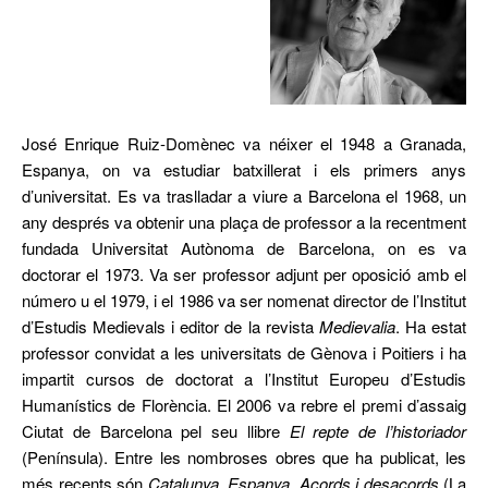
José Enrique Ruiz-Domènec va néixer el 1948 a Granada,
Espanya, on va estudiar batxillerat i els primers anys
d’universitat. Es va traslladar a viure a Barcelona el 1968, un
any després va obtenir una plaça de professor a la recentment
fundada Universitat Autònoma de Barcelona, on es va
doctorar el 1973. Va ser professor adjunt per oposició amb el
número u el 1979, i el 1986 va ser nomenat director de l’Institut
d’Estudis Medievals i editor de la revista
Medievalia
. Ha estat
professor convidat a les universitats de Gènova i Poitiers i ha
impartit cursos de doctorat a l’Institut Europeu d’Estudis
Humanístics de Florència. El 2006 va rebre el premi d’assaig
Ciutat de Barcelona pel seu llibre
El repte de l’historiador
(Península). Entre les nombroses obres que ha publicat, les
més recents són
Catalunya, Espanya. Acords i desacords
(La