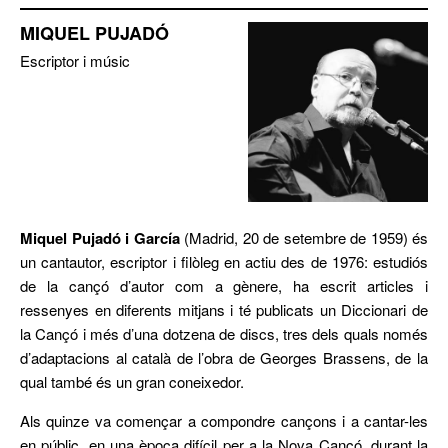
MIQUEL PUJADÓ
Escriptor i músic
Miquel Pujadó i García
(Madrid, 20 de setembre de 1959) és
un cantautor, escriptor i filòleg en actiu des de 1976: estudiós
de la cançó d’autor com a gènere, ha escrit articles i
ressenyes en diferents mitjans i té publicats un Diccionari de
la Cançó i més d’una dotzena de discs, tres dels quals només
d’adaptacions al català de l’obra de Georges Brassens, de la
qual també és un gran coneixedor.
Als quinze va començar a compondre cançons i a cantar-les
en públic, en una època difícil per a la Nova Cançó, durant la