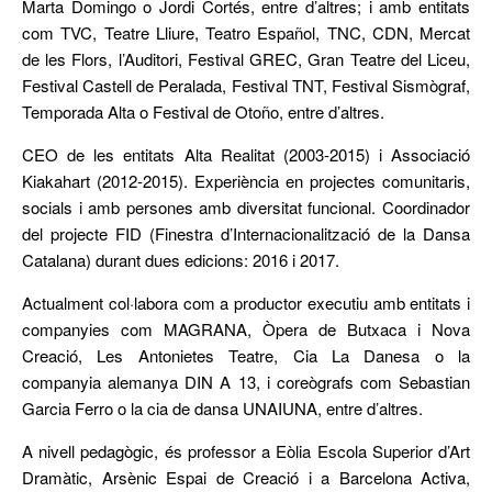
Marta Domingo o Jordi Cortés, entre d’altres; i amb entitats
com TVC, Teatre Lliure, Teatro Español, TNC, CDN, Mercat
de les Flors, l’Auditori, Festival GREC, Gran Teatre del Liceu,
Festival Castell de Peralada, Festival TNT, Festival Sismògraf,
Temporada Alta o Festival de Otoño, entre d’altres.
CEO de les entitats Alta Realitat (2003-2015) i Associació
Kiakahart (2012-2015). Experiència en projectes comunitaris,
socials i amb persones amb diversitat funcional. Coordinador
del projecte FID (Finestra d’Internacionalització de la Dansa
Catalana) durant dues edicions: 2016 i 2017.
Actualment col·labora com a productor executiu amb entitats i
companyies com MAGRANA, Òpera de Butxaca i Nova
Creació, Les Antonietes Teatre, Cia La Danesa o la
companyia alemanya DIN A 13, i coreògrafs com Sebastian
Garcia Ferro o la cia de dansa UNAIUNA, entre d’altres.
A nivell pedagògic, és professor a Eòlia Escola Superior d’Art
Dramàtic, Arsènic Espai de Creació i a Barcelona Activa,