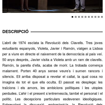
DESCRIPCIÓ
L’abril de 1974 esclata la Revolució dels Clavells. Tres joves
estudiants espanyols, Violeta, Javier i Ramón, viatgen a Lisboa
per a viure en directe el naixement de la democràcia al país veí.
50 anys després, Javier visita a Violeta amb un ram de clavells.
Ramón, la parella d’ella, acaba de morir. La trobada comença
malament. Porten 40 anys sense veure’s i sumen rancors i
silencis. Ell arriba disposat a revelar el callat, la qual cosa no
imagina és tot el que ella oculta. El passat es desplega: les
traïcions i els amors, les ambicions polítiques i les utopies
perdudes. L’ahir i el present s’entremescla, també el personal i el
polític. Les decepcions particulars esdevenen ideològiques.
Sobrevolant la discussió, embastant-la, la Revolució dels