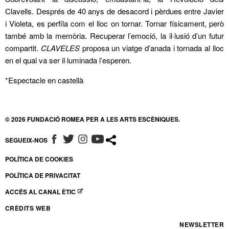
Clavells. Després de 40 anys de desacord i pèrdues entre Javier
i Violeta, es perfila com el lloc on tornar. Tornar físicament, però
també amb la memòria. Recuperar l’emoció, la il·lusió d’un futur
compartit.
CLAVELES
proposa un viatge d’anada i tornada al lloc
en el qual va ser il·luminada l’esperen.
*Espectacle en castellà
© 2026 FUNDACIÓ ROMEA PER A LES ARTS ESCÈNIQUES.
SEGUEIX-NOS
ABRE EN NUEVA VENTANA
ABRE EN NUEVA VENTANA
ABRE EN NUEVA VENTANA
ABRE EN NUEVA VENTANA
POLÍTICA DE COOKIES
POLÍTICA DE PRIVACITAT
ACCÉS AL CANAL ÈTIC
ABRE EN NUEVA VENTANA
CRÈDITS WEB
NEWSLETTER