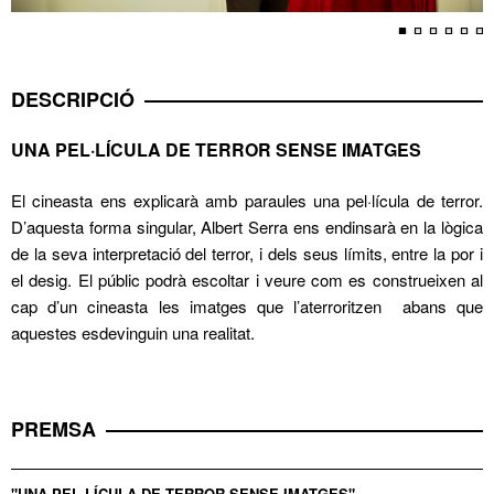
G
DESCRIPCIÓ
UNA PEL·LÍCULA DE TERROR SENSE IMATGES
El cineasta ens explicarà amb paraules una pel·lícula de terror.
D’aquesta forma singular, Albert Serra ens endinsarà en la lògica
de la seva interpretació del terror, i dels seus límits, entre la por i
el desig. El públic podrà escoltar i veure com es construeixen al
cap d’un cineasta les imatges que l’aterroritzen abans que
aquestes esdevinguin una realitat.
ERVAAR HET GEMAK
PREMSA
VAN BETALEN MET
"UNA PEL·LÍCULA DE TERROR SENSE IMATGES"
ABRE